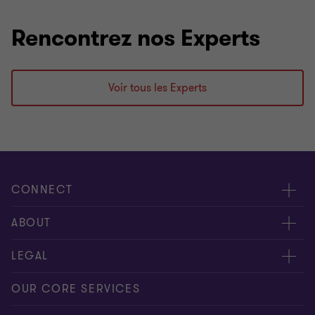
Rencontrez nos Experts
Voir tous les Experts
CONNECT
Contactez-nous
ABOUT
Donnez-nous votre feed-back
Presse
LEGAL
Nos experts
À propos de nous
Privacy statement
OUR CORE SERVICES
Nos bureaux