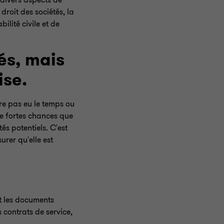
 divers aspects de
droit des sociétés, la
lité civile et de
és, mais
ise.
re pas eu le temps ou
de fortes chances que
és potentiels. C'est
urer qu'elle est
t les documents
s contrats de service,