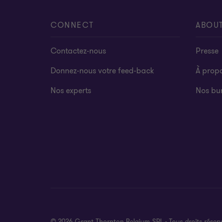
CONNECT
ABOU
Contactez-nous
Presse
Donnez-nous votre feed-back
À prop
Nos experts
Nos bu
© 2026 Grant Thornton Belgium SRL - Tous droits réserv