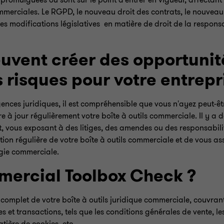
é promulguées ou sont sur le point d'entrer en vigueur, affectant
ommerciales. Le RGPD, le nouveau droit des contrats, le nouveau 
 modifications législatives en matière de droit de la responsabi
vent créer des opportunit
s risques pour votre entrepr
nces juridiques, il est compréhensible que vous n'ayez peut-êt
e à jour régulièrement votre boîte à outils commerciale. Il y a 
et, vous exposant à des litiges, des amendes ou des responsabilit
tion régulière de votre boîte à outils commerciale et de vous ass
égie commerciale.
mercial Toolbox Check ?
omplet de votre boîte à outils juridique commerciale, couvran
s et transactions, tels que les conditions générales de vente, le