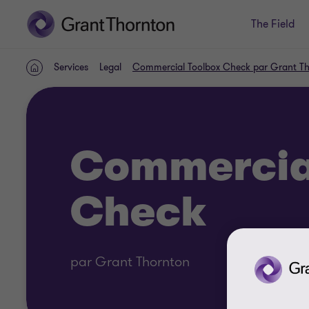
The Field
Services
Legal
Commercial Toolbox Check par Grant T
ACCUEIL
Commercia
Check
par Grant Thornton