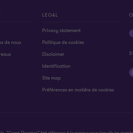
T
LEGAL
O
Privacy statement
os de nous
Politique de cookies
S
reaux
Disclaimer
Identification
Site map
Préférences en matière de cookies
és. “Grant Thornton” fait référence à la marque sous laquelle les membr