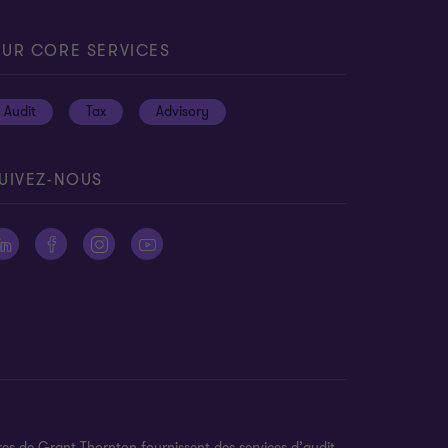
UR CORE SERVICES
Audit
Tax
Advisory
UIVEZ-NOUS
es de Grant Thornton fournissent des services d’audit,