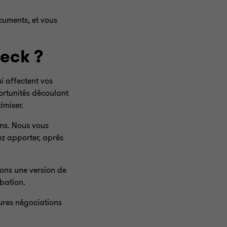
cuments, et vous
eck ?
ui affectent vos
ortunités découlant
imiser.
ns. Nous vous
z apporter, après
rons une version de
obation.
tures négociations