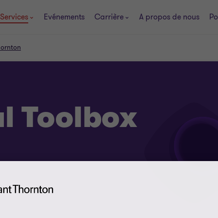
Services
Evénements
Carrière
A propos de nous
Po
hornton
l Toolbox