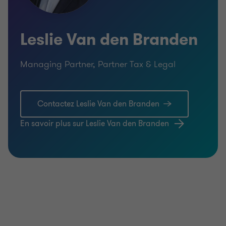
obligations. Les litiges et les amendes résultant
d’une mauvaise politique de prix de transfert et/ou
Leslie Van den Branden
de la non-conformité peuvent avoir d’importantes
conséquences financières.
Managing Partner, Partner Tax & Legal
Contactez Leslie Van den Branden
En savoir plus sur Leslie Van den Branden