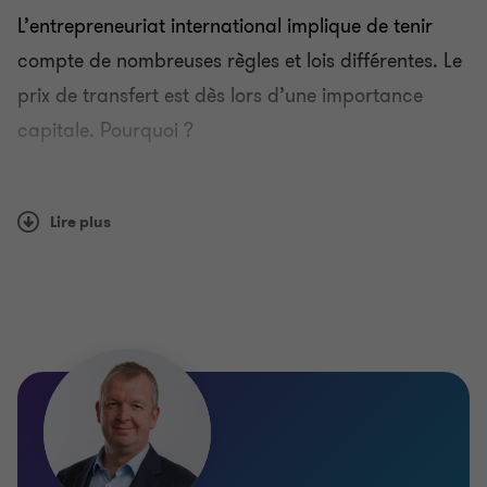
TVA
L’entrepreneuriat international implique de tenir
compte de nombreuses règles et lois différentes. Le
Fiscalité & TVA internationales
prix de transfert est dès lors d’une importance
capitale. Pourquoi ?
Compensation & benefits
Multitude de législations internationales et de
principes acceptés en droit international
Prix de transfert
Lire plus
Interprétations locales et leurs divergences
Exigences croissantes en matière de
Global mobility services
transparence
Conséquences financières importantes en cas
Private client services
de double imposition économique.
Tous ces éléments impliquent qu’il est essentiel pour
votre organisation de satisfaire à toutes les