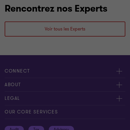
Rencontrez nos Experts
Voir tous les Experts
CONNECT
Contactez-nous
ABOUT
Donnez-nous votre feed-back
Presse
LEGAL
Nos experts
À propos de nous
Privacy statement
OUR CORE SERVICES
Nos bureaux
Politique de cookies
Audit
Tax
Advisory