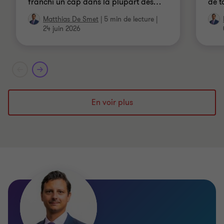
franchi un cap dans la plupart des
…
de t
Matthias De Smet
|
5 min de lecture
|
24 juin 2026
En voir plus