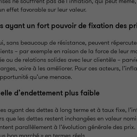
rises ne souffrent pas de l’inflation, qui peut même
un effet favorable sur leur valeur.
s ayant un fort pouvoir de fixation des pr
ui, sans beaucoup de résistance, peuvent répercuter
clients – par exemple en raison de la force de leur 
rée ou de relations solides avec leur clientèle – parv
rges, voire à les améliorer. Pour ces acteurs, l’infl
pportunité qu’une menace.
elle d’endettement plus faible
es ayant des dettes à long terme et à taux fixe, l’in
s que les dettes restent inchangées en valeur nomin
tent parallèlement à l’évolution générale des prix.
us bon marché » en termes réels.