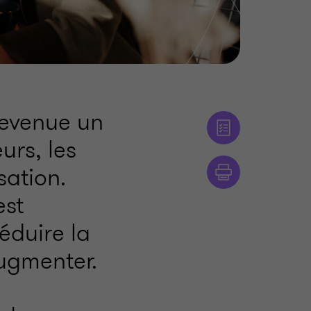
devenue un
urs, les
sation.
est
réduire la
augmenter.