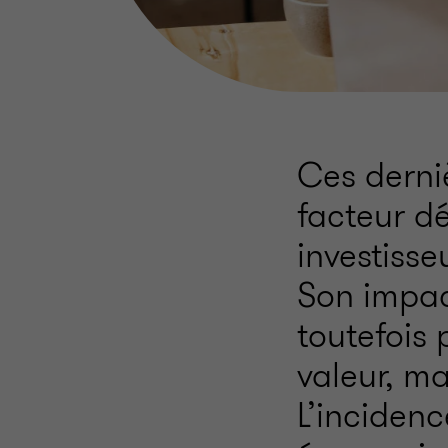
Ces derniè
facteur dé
investisse
Son impact
toutefois 
valeur, ma
L’inciden