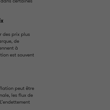
, dans certaines
ix
 des prix plus
marque, de
iennent à
ation est souvent
flation peut être
ale, les flux de
 L’endettement