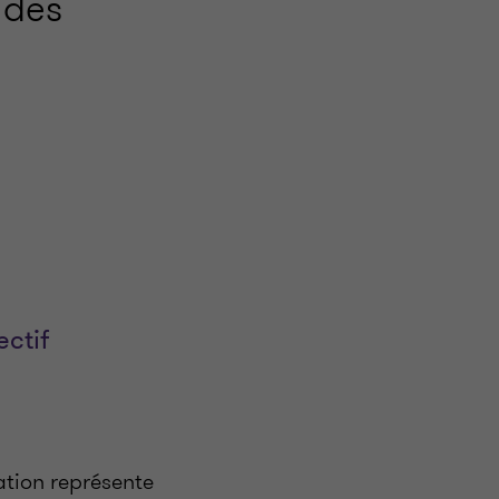
 des
ectif
ation représente