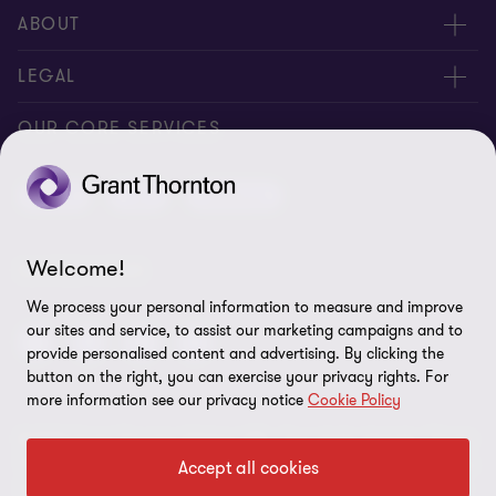
Contactez-nous
ABOUT
Donnez-nous votre feed-back
Presse
LEGAL
Nos experts
À propos de nous
Privacy statement
OUR CORE SERVICES
Nos bureaux
Politique de cookies
Audit
Tax
Advisory
Disclaimer
Identification
Welcome!
SUIVEZ-NOUS
Site map
We process your personal information to measure and improve
our sites and service, to assist our marketing campaigns and to
Préférences en matière de cookies
provide personalised content and advertising. By clicking the
button on the right, you can exercise your privacy rights. For
more information see our privacy notice
Cookie Policy
© 2026 Grant Thornton Belgium SRL - Tous droits réservés. “Grant
Thornton” fait référence à la marque sous laquelle les membres de
Accept all cookies
Grant Thornton fournissent des services d’audit, de fiscalité et de