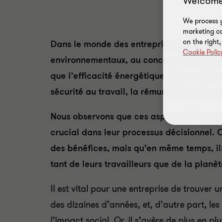
Welcome
We process y
marketing ca
on the right
Dans le monde des entreprises, on assiste
Cookie Polic
environnementaux, au concept élargi d’’ES
que l’efficacité énergétique, l’empreinte 
sécurité au travail, la rémunération du co
Nous observons que ces aspects prennent u
crucial dans leur processus décisionnel. C
des bénéfices, mais qu’en même temps, ils
tant de leurs travailleurs que de la planèt
Il est vital pour une entreprise de trouver 
des dizaines d’années, et, d’autre part, le
l’impact social. Or, il s’avère de plus en