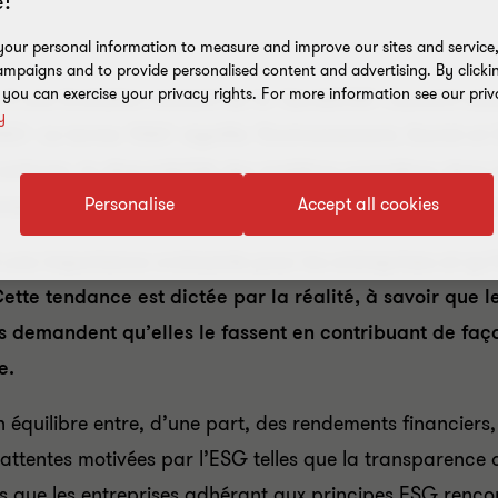
!
our personal information to measure and improve our sites and service, 
mpaigns and to provide personalised content and advertising. By clicki
, you can exercise your privacy rights. For more information see our priv
 à une évolution menant de la ‘durabilité’, souvent ass
y
G’. Le terme ‘ESG’ signifie ‘Environnement, Social et
carbone, la disponibilité des matières premières dans l
nseil d’administration, la gouvernance d’entreprise, et
Personalise
Accept all cookies
ne importance croissante pour les entreprises et qu’i
ette tendance est dictée par la réalité, à savoir que le
 demandent qu’elles le fassent en contribuant de façon
e.
un équilibre entre, d’une part, des rendements financiers,
s attentes motivées par l’ESG telles que la transparence 
 plus que les entreprises adhérant aux principes ESG ren