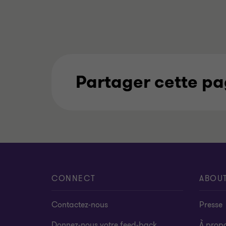
Partager cette p
CONNECT
ABOU
Contactez-nous
Presse
Donnez-nous votre feed-back
À prop