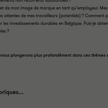
sements non récurrents substantiels ?
 et de mon image de marque en tant qu’employeur. Mes c
es attentes de mes travailleurs (potentiels) ? Comment pe
 les investissements durables en Belgique. Puis-je obteni
les ?
 nous plongerons plus profondément dans ces thèmes sp
riques...