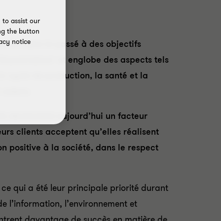
to assist our
ng the button
acy notice
ociée dans le passé à des objectifs
 Gouvernance’ et englobe des aspects tels
e cycle de production, la santé et la
 cetera.
ls deviennent aujourd’hui un facteur
urs clients acceptent qu’elles réalisent
 positive à la société, dans le respect
 ce qui a été leur principale priorité durant
de l’information, l’environnement et
contrent davantage de succès en matière de