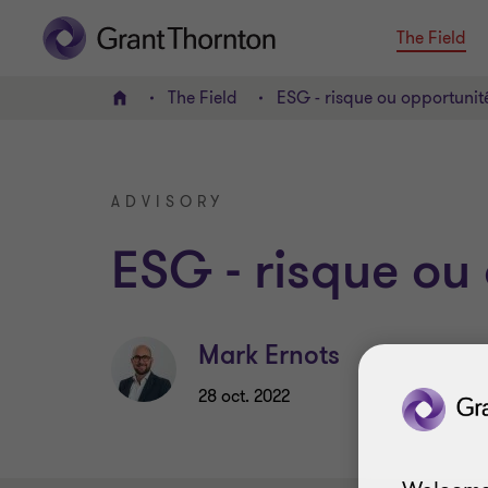
The Field
The Field
ESG - risque ou opportunit
ACCUEIL
ADVISORY
ESG - risque ou
Mark Ernots
28 oct. 2022