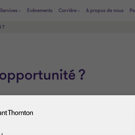
Services
Evénements
Carrière
A propos de nous
Po
é ?
 opportunité ?