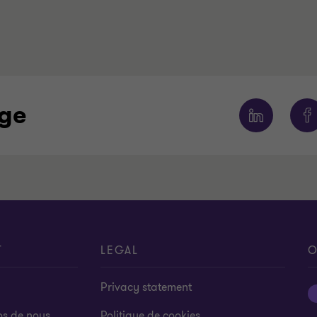
age
T
LEGAL
O
Privacy statement
os de nous
Politique de cookies