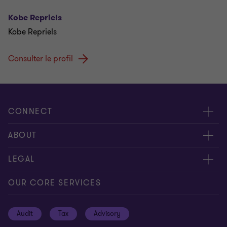
Kobe Repriels
Kobe Repriels
Consulter le profil
CONNECT
Contactez-nous
ABOUT
Donnez-nous votre feed-back
Presse
LEGAL
Nos experts
À propos de nous
Privacy statement
OUR CORE SERVICES
Nos bureaux
Politique de cookies
Audit
Tax
Advisory
Disclaimer