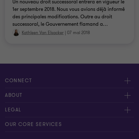
Un nouveau droit successoral entrera en vigueur le
1er septembre 2018. Nous vous avions déjà informé
des principales modifications. Outre au droit
successoral, le Gouvernement flamand a
…
Kathleen Van Elsacker
|
07 mai 2018
CONNECT
Contactez-nous
ABOUT
Donnez-nous votre feed-back
Presse
LEGAL
Nos experts
À propos de nous
Privacy statement
OUR CORE SERVICES
Nos bureaux
Politique de cookies