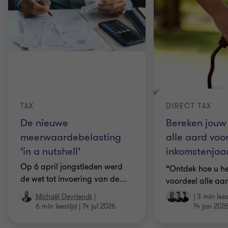
TAX
DIRECT TAX
De nieuwe
Bereken jouw
meerwaardebelasting
alle aard voo
‘in a nutshell’
inkomstenjaa
Op 6 april jongstleden werd
“Ontdek hoe u he
de wet tot invoering van de
…
voordeel alle aa
Michaël Devriendt
|
|
3 min lees
6 min leestijd
|
14 jul 2026
14 jan 202