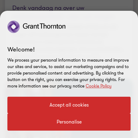
Denk vandaag na over uw
wilsbekwaamheid – voor rust morgen
Situaties waarin iemand tijdelijk of blijvend niet
langer zelf beslissingen kan nemen, kunnen
voorkomen in uiteenlopende medische en
Welcome!
persoonlijke omstandigheden. Dat maakt het des
…
Laura Proost
|
3 min leestijd
|
10 apr 2026
We process your personal information to measure and improve
our sites and service, to assist our marketing campaigns and to
provide personalised content and advertising. By clicking the
button on the right, you can exercise your privacy rights. For
more information see our privacy notice
Cookie Policy
Accept all cookies
Personalise