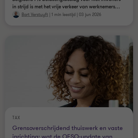
in strijd is met het vrije verkeer van werknemers
…
Bart Verstuyft
|
1 min leestijd
|
03 jun 2026
TAX
Grensoverschrijdend thuiswerk en vaste
inrichting: wat de OESO‑update van