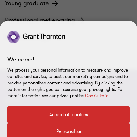
Young graduate
Professional met ervaring
Ervaren manager
Welcome!
We process your personal information to measure and improve
our sites and service, to assist our marketing campaigns and to
provide personalised content and advertising. By clicking the
CONNECT
button on the right, you can exercise your privacy rights. For
more information see our privacy notice
Cookie Policy
Contacteer ons
ABOUT
Geef ons uw feedback
Accept all cookies
Persberichten
LEGAL
Vind een expert
Over ons
Privacy statement
VOLG ONS
Personalise