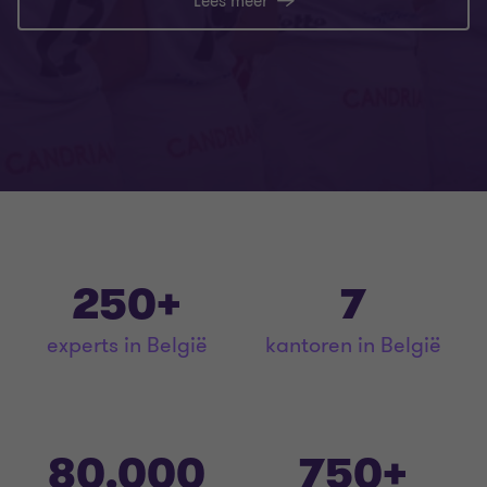
Lees meer
250+
7
experts in België
kantoren in België
80.000
750+