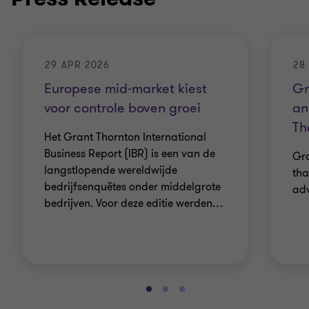
29 APR 2026
28
Europese mid-market kiest
Gr
voor controle boven groei
an
Th
Het Grant Thornton International
Business Report (IBR) is een van de
Gra
langstlopende wereldwijde
tha
bedrijfsenquêtes onder middelgrote
adv
bedrijven. Voor deze editie werden
…