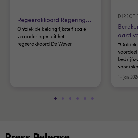
DIRECT 
Regeerakkoord Regering
…
Bereken
Ontdek de belangrijkste fiscale
aard v
veranderingen uit het
regeerakkoord De Wever
“Ontdek 
voordeel
bedrijfs
voor ink
14 jan 202
Press Release