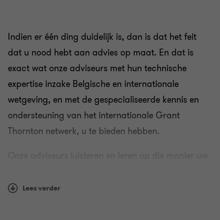
Indien er één ding duidelijk is, dan is dat het feit
dat u nood hebt aan advies op maat. En dat is
exact wat onze adviseurs met hun technische
expertise inzake Belgische en internationale
wetgeving, en met de gespecialiseerde kennis en
ondersteuning van het internationale Grant
Thornton netwerk, u te bieden hebben.
Onze adviseurs luisteren en leren op die manier uw
organisatie en doelstellingen kennen. Zij werken
samen met accountants, btw-experten, juridische
Lees verder
specialisten, transfer pricing professionals, M&A-
adviseurs, … om te zorgen voor praktische