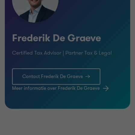
opzetten van buitenlandse distributiekanalen
deelname in een joint venture
internationaal kopen en verkopen van goederen,
Frederik De Graeve
diensten, IP, etc.
internationale financieringsstructuren en cash
Certified Tax Advisor | Partner Tax & Legal
flow
internationale tewerkstelling
etc.
Contact Frederik De Graeve
Meer informatie over Frederik De Graeve