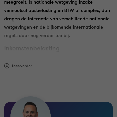
meegroeit. Is nationale wetgeving inzake
Btw
vennootschapsbelasting en BTW al complex, dan
dragen de interactie van verschillende nationale
International tax & VAT
wetgevingen en de bijkomende internationale
regels daar nog verder toe bij.
Compensation & Benefits
Inkomstenbelasting
Transfer pricing
Indien u internationale groeiplannen koestert, dan
Lees verder
helpen onze adviseurs u bij elke stap. De opties
Global mobility services
inzake internationale activiteiten zijn immers
eindeloos:
Private client services
oprichting of overname van een buitenlandse
Payroll Services
vennootschap
openen van een bijhuis