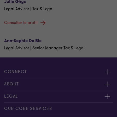
Julie Ghys
Legal Advisor | Tax & Legal
Consulter le profil
Ann-Sophie De Bie
Legal Advisor | Senior Manager Tax & Legal
CONNECT
Contactez-nous
ABOUT
Donnez-nous votre feed-back
Presse
LEGAL
Nos experts
À propos de nous
Privacy statement
OUR CORE SERVICES