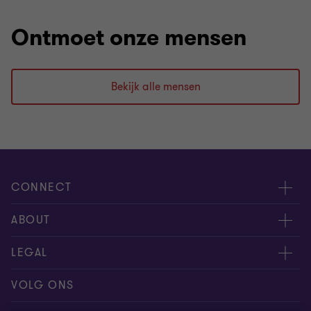
Ontmoet onze mensen
Bekijk alle mensen
CONNECT
Contacteer ons
ABOUT
Geef ons uw feedback
Persberichten
LEGAL
Vind een expert
Over ons
Privacy statement
VOLG ONS
Onze kantoren