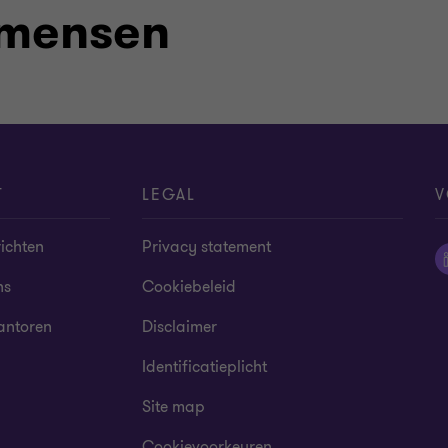
 mensen
T
LEGAL
V
ichten
Privacy statement
ns
Cookiebeleid
antoren
Disclaimer
Identificatieplicht
Site map
Cookievoorkeuren