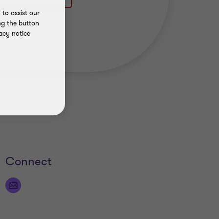
to assist our
ng the button
acy notice
Connect