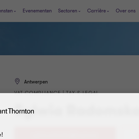
ensten
Evenementen
Sectoren
Carrière
Over ons
Antwerpen
VAT COMPLIANCE | TAX & LEGAL
Sylwia Radomsk
!
+