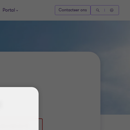
Portal
Contacteer ons
a
32 3 361 43 73