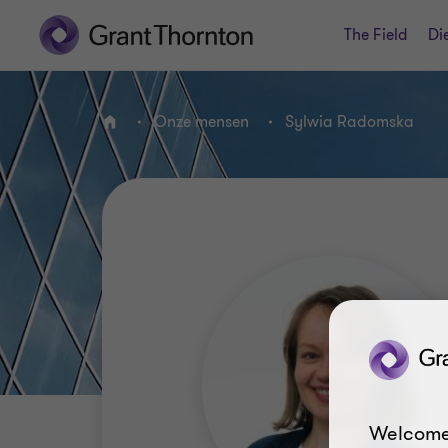
The Field
Di
Onze mensen
Sylwia Radomska
HOME
Welcome