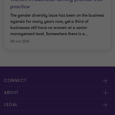
practice
The gender diversity issue has been on the business
agenda for many years now, yet a third of
businesses still have no women at a senior
management level. Somewhere there is a
…
08 mrt 2016
CONNECT
Contacteer ons
ABOUT
Geef ons uw feedback
Persberichten
LEGAL
Vind een expert