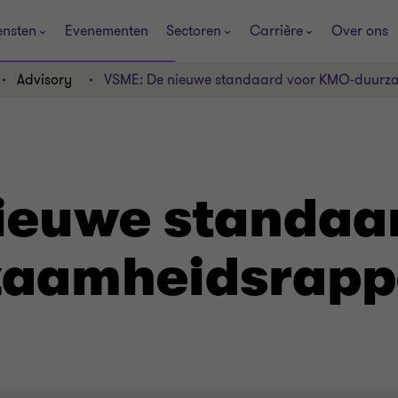
ensten
Evenementen
Sectoren
Carrière
Over ons
Advisory
VSME: De nieuwe standaard voor KMO-duurz
ieuwe standaa
aamheidsrappo