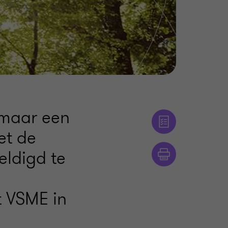
 maar een
et de
eldigd te
t VSME in