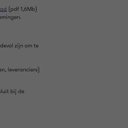
aad
(pdf 1,6Mb)
nemingen.
evol zijn om te
n, leveranciers)
uit bij de