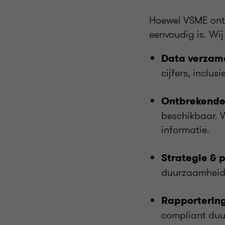
Hoewel VSME ontwo
eenvoudig is. Wi
Data verzame
cijfers, inclu
Ontbrekende 
beschikbaar. W
informatie.
Strategie & 
duurzaamheidss
Rapporterin
compliant du