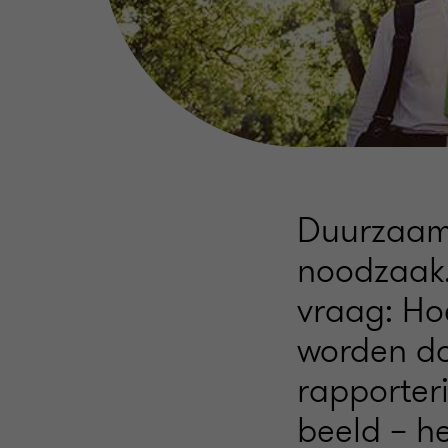
Duurzaamh
noodzaak.
vraag: Ho
worden d
rapporter
beeld – h