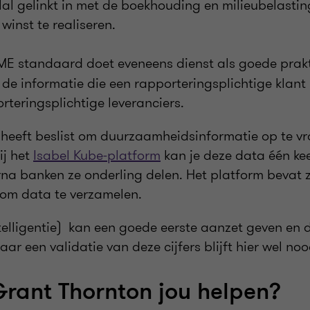
lal gelinkt in met de boekhouding en milieubelasting
winst te realiseren.
E standaard doet eveneens dienst als goede prakti
de informatie die een rapporteringsplichtige klant
rteringsplichtige leveranciers.
heeft beslist om duurzaamheidsinformatie op te v
ij het
Isabel Kube-platform
kan je deze data één kee
na banken ze onderling delen. Het platform bevat ze
n om data te verzamelen.
 intelligentie) kan een goede eerste aanzet geven en
ar een validatie van deze cijfers blijft hier wel noo
rant Thornton jou helpen?