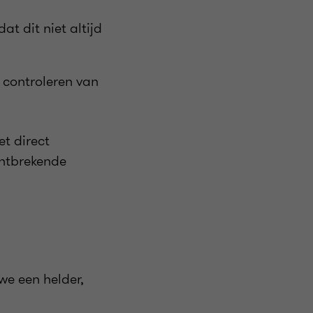
t dit niet altijd
 controleren van
t direct
ontbrekende
we een helder,