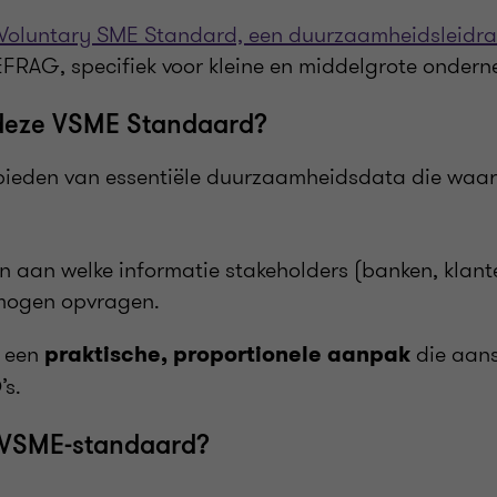
Voluntary SME Standard, een duurzaamheidsleidr
EFRAG, specifiek voor kleine en middelgrote onder
 deze VSME Standaard?
 bieden van essentiële duurzaamheidsdata die waard
n aan welke informatie stakeholders (banken, klante
 mogen opvragen.
e een
die aansl
praktische, proportionele aanpak
’s.
 VSME-standaard?