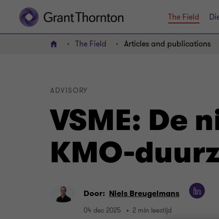
The Field
Di
The Field
Articles and publications
HOME
ADVISORY
VSME: De n
KMO-duurz
Door:
Niels Breugelmans
04 dec 2025
2 min leestijd