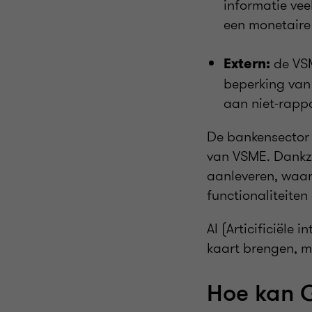
informatie vee
een monetaire 
de VSM
Extern:
beperking van 
aan niet-rappo
De bankensector 
van VSME. Dankz
aanleveren, waar
functionaliteite
AI (Articificiële
kaart brengen, ma
Hoe kan G