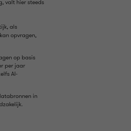
, valt hier steeds
jk, als
 kan opvragen,
ragen op basis
r per jaar
lfs AI-
 databronnen in
dzakelijk.