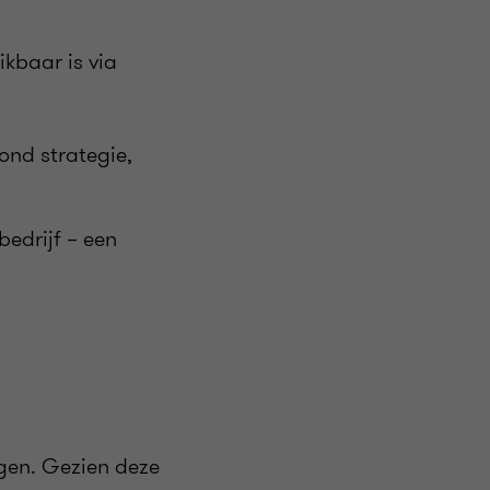
kbaar is via
rond strategie,
edrijf – een
ngen. Gezien deze