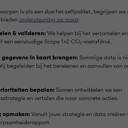
rpen is als een doe-het-zelfpakket, begrijpen we da
j bieden
ondersteuning op maat
:
We helpen bij het verzamelen en
len & valideren:
sief een eenvoudige Scope 1+2 CO₂-voetafdruk.
Sommige data is nie
gegevens in kaart brengen:
ij begeleiden bij het berekenen en aanvullen van 
Samen ontwikkelen we een
prioriteiten bepalen:
trategie en vertalen die naar concrete acties.
Vanuit jouw strategie en data creëren 
g opmaken:
urzaamheidsrapport.