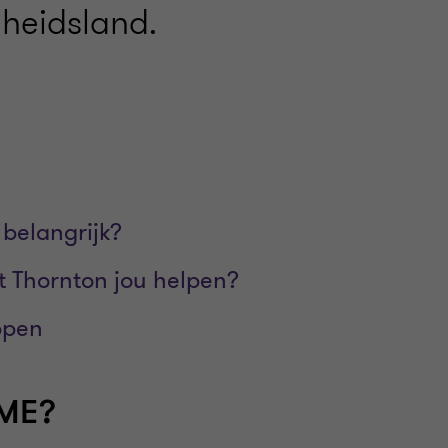
heidsland.
 belangrijk?
 Thornton jou helpen?
ppen
SME?