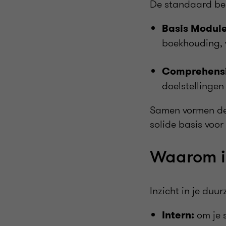
De standaard bes
Basis Modul
boekhouding, w
Comprehensi
doelstellingen
Samen vormen dez
solide basis voo
Waarom is
Inzicht in je du
om je 
Intern: