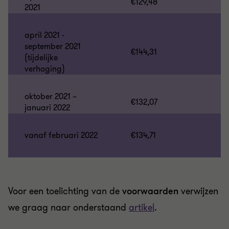
€129,48
2021
april 2021 -
september 2021
€144,31
(tijdelijke
verhoging)
oktober 2021 –
€132,07
januari 2022
vanaf februari 2022
€134,71
Voor een toelichting van de
voorwaarden
verwijzen
we graag naar onderstaand
artikel
.