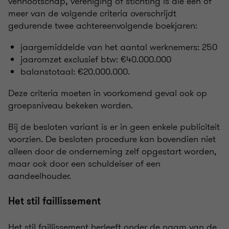
vennootschap, vereniging of stichting is die één of
meer van de volgende criteria overschrijdt
gedurende twee achtereenvolgende boekjaren:
jaargemiddelde van het aantal werknemers: 250
jaaromzet exclusief btw: €40.000.000
balanstotaal: €20.000.000.
Deze criteria moeten in voorkomend geval ook op
groepsniveau bekeken worden.
Bij de besloten variant is er in geen enkele publiciteit
voorzien. De besloten procedure kan bovendien niet
alleen door de onderneming zelf opgestart worden,
maar ook door een schuldeiser of een
aandeelhouder.
Het stil faillissement
Het stil faillissement herleeft onder de naam van de