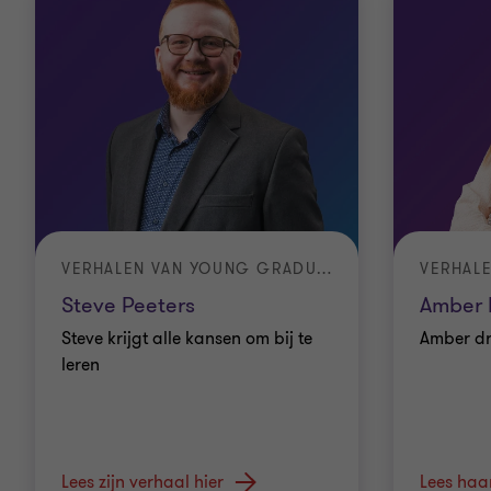
VERHALEN VAN YOUNG GRADUATES
Steve Peeters
Amber 
Steve krijgt alle kansen om bij te
Amber dr
leren
Lees zijn verhaal hier
Lees haa