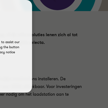
g, of de vele evoluties lenen zich al tot
 enkele capita selecta.
to assist our
ng the button
acy notice
lijke laadstations installeren. De
 voor 200% aftrekbaar. Voor investeringen
eer nodig om het laadstation aan te