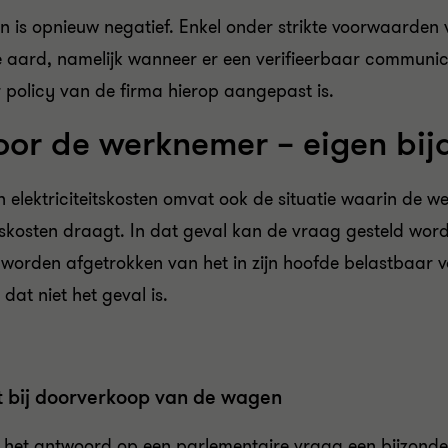
ën is opnieuw negatief. Enkel onder strikte voorwaarde
lle aard, namelijk wanneer er een verifieerbaar communic
policy van de firma hierop aangepast is.
door de werknemer – eigen bi
n elektriciteitskosten omvat ook de situatie waarin de w
eitskosten draagt. In dat geval kan de vraag gesteld wor
rden afgetrokken van het in zijn hoofde belastbaar vo
at niet het geval is.
et bij doorverkoop van de wagen
n het antwoord op een parlementaire vraag een bijzonde