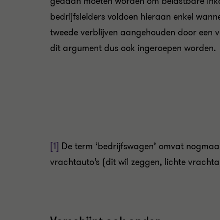
gedaan moeten worden om belastbare inkom
bedrijfsleiders voldoen hieraan enkel wann
tweede verblijven aangehouden door een ve
dit argument dus ook ingeroepen worden.
[1]
De term ‘bedrijfswagen’ omvat nogmaals 
vrachtauto’s (dit wil zeggen, lichte vrachtau