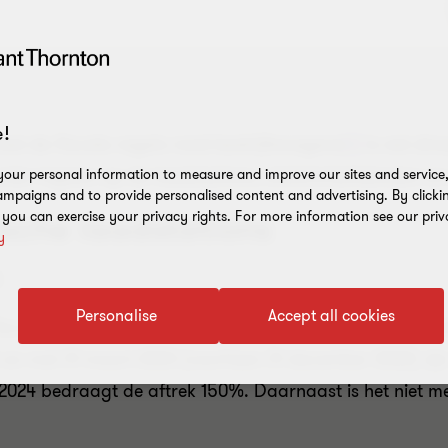
!
 met de fiscale regels rond bedrijfswagens
[1]
is net droo
rder ingaan op de laadstations, elektriciteitskosten en
our personal information to measure and improve our sites and service, 
mpaigns and to provide personalised content and advertising. By clicki
rische laadstations
, you can exercise your privacy rights. For more information see our priv
y
k
Personalise
Accept all cookies
iscale stimulans voor ondernemingen die publiek toeganke
t en met 31 maart 2023 (voorheen 31 december 2022) zijn
 2024 bedraagt de aftrek 150%. Daarnaast is het niet m