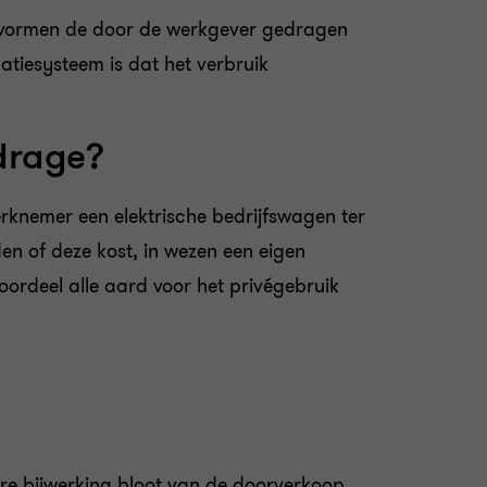
n vormen de door de werkgever gedragen
atiesysteem is dat het verbruik
jdrage?
erknemer een elektrische bedrijfswagen ter
den of deze kost, in wezen een eigen
ordeel alle aard voor het privégebruik
re bijwerking bloot van de doorverkoop