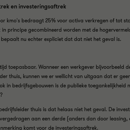
ek en investeringsaftrek
oor kmo's bedraagt 25% voor activa verkregen of tot st
ek in principe gecombineerd worden met de hogervermel
bepaalt nu echter expliciet dat dat niet het geval is.
ltijd toepasbaar. Wanneer een werkgever bijvoorbeeld de
ider thuis, kunnen we er wellicht van uitgaan dat er geen
k in bedrijfsgebouwen is de publieke toegankelijkheid ni
k?
edrijfsleider thuis is dat helaas niet het geval. De inve
overgedragen aan een derde (anders dan door leasing, e
aanmerking komt voor de investeringsaftrek.