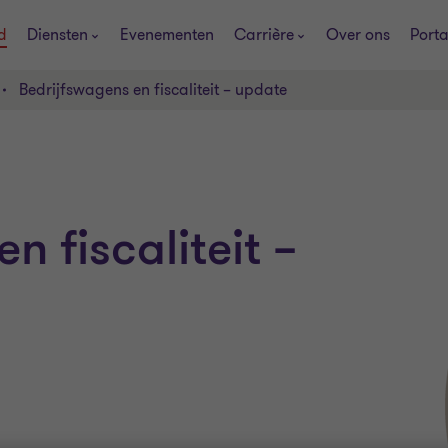
d
Diensten
Evenementen
Carrière
Over ons
Porta
Bedrijfswagens en fiscaliteit – update
n fiscaliteit –