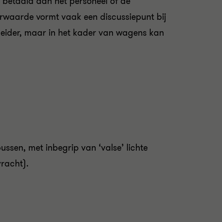
 betaald aan het personeel of de
oorwaarde vormt vaak een discussiepunt bij
leider, maar in het kader van wagens kan
sen, met inbegrip van ‘valse’ lichte
vracht).