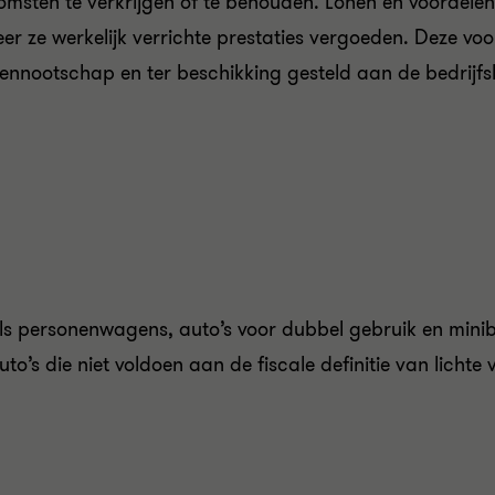
sten te verkrijgen of te behouden. Lonen en voordelen
eer ze werkelijk verrichte prestaties vergoeden. Deze v
nnootschap en ter beschikking gesteld aan de bedrijfs
personenwagens, auto’s voor dubbel gebruik en minibus
to’s die niet voldoen aan de fiscale definitie van lichte 