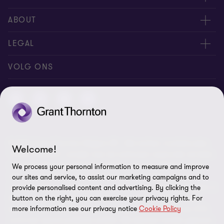
Contacteer ons
ABOUT
Geef ons uw feedback
Persberichten
LEGAL
Vind een expert
Over ons
Privacy statement
VOLG ONS
Onze kantoren
Cookiebeleid
Disclaimer
Identificatieplicht
© 2026 Grant Thornton Belgium BV - Alle rechten voorbehouden.
Site map
Welcome!
“Grant Thornton” verwijst naar de merknaam waaronder de leden
van Grant Thornton diensten verlenen aan hun cliënten op het
Cookievoorkeuren
We process your personal information to measure and improve
vlak van assurance, tax en advisory en/of verwijst naar een of
our sites and service, to assist our marketing campaigns and to
meerdere leden, naargelang de context. Grant Thornton Belgium is
provide personalised content and advertising. By clicking the
lid van Grant Thornton International Ltd (GTIL). GTIL en haar
button on the right, you can exercise your privacy rights. For
more information see our privacy notice
Cookie Policy
leden zijn geen wereldwijd partnerschap. GTIL en elk lid van GTIL
vormt een aparte juridische entiteit. Alle diensten worden geleverd