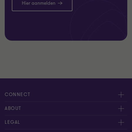
Hier aanmelden
CONNECT
Contacteer ons
ABOUT
Geef ons uw feedback
Persberichten
LEGAL