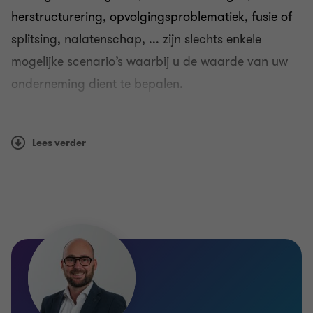
herstructurering, opvolgingsproblematiek, fusie of
splitsing, nalatenschap, ... zijn slechts enkele
mogelijke scenario’s waarbij u de waarde van uw
onderneming dient te bepalen.
Onze adviseurs garanderen een objectieve en
onafhankelijke blik en gaan gestructureerd te werk
Lees verder
om de waarde van uw aandelen, onderneming,
activa en passiva te bepalen. Zij leren uw bedrijf
kennen en analyseren de winstgevendheid, de
risico’s, contracten, investeringen, verplichtingen,
administratie en alle andere elementen die een
impact kunnen hebben op de nettowaarde van uw
onderneming.