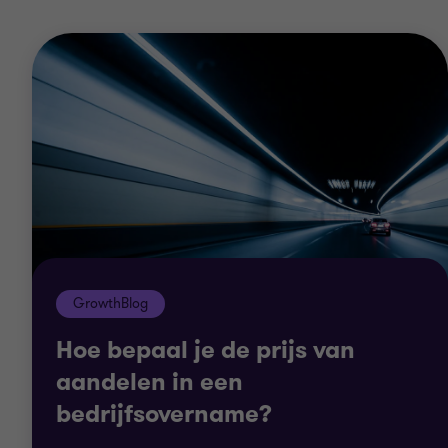
algemene en sectorspecifieke waarderingen
het opzetten van een waarderingsmodel
de bepaling van de allocatie van de
aankoopprijs (PPA)
impairment-berekeningen.
GrowthBlog
Hoe bepaal je de prijs van
aandelen in een
bedrijfsovername?