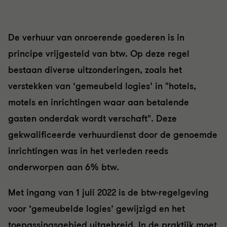
De verhuur van onroerende goederen is in
principe vrijgesteld van btw.
Op deze regel
bestaan diverse uitzonderingen
,
zoals het
verstekken van
‘
gemeubeld logies
’
in "hotels,
motels en inrichtingen waar aan betalende
gasten onderdak wordt verschaft
"
. Deze
gekwalificeerde
verhuur
dienst
door de genoemde
inrichtingen
wa
s
in het verleden reeds
onderworpen aan
6%
btw.
Met ingang van 1 juli 2022 is de
bt
w-regelgeving
v
oor
‘gemeubelde logies’ gewijzigd
en het
toepassingsgebied uitgebreid
.
I
n de pra
ktijk
moet