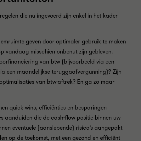
gelen die nu ingevoerd zijn enkel in het kader
ademruimte geven door optimaler gebruik te maken
op vandaag misschien onbenut zijn gebleven.
orfinanciering van btw (bijvoorbeeld via een
via een maandelijkse teruggaafvergunning)? Zijn
 optimalisaties van btw-aftrek? En ga zo maar
en quick wins, efficiënties en besparingen
ies aanduiden die de cash-flow positie binnen uw
nnen eventuele (aanslepende) risico’s aangepakt
den op de toekomst, met een gezond en efficiënt