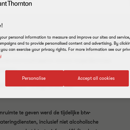
!
our personal information to measure and improve our sites and service, 
lak van btw een aantal specifieke maatregelen
mpaigns and to provide personalised content and advertising. By clicki
, you can exercise your privacy rights. For more information see our priv
heid te stellen het hoofd te bieden aan de
y
aande btw-maatregelen vormen mogelijkerwijze
rneming.
Personalise
Accept all cookies
en voor bepaalde
uimte te geven werd de tijdelijke btw-
ateringdiensten, inclusief niet alcoholische