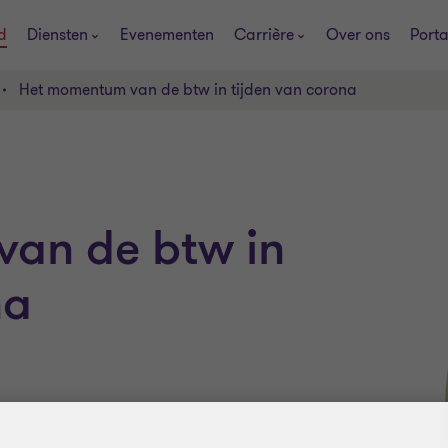
d
Diensten
Evenementen
Carrière
Over ons
Porta
Het momentum van de btw in tijden van corona
an de btw in
na