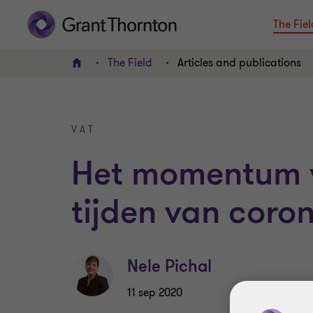
The Fiel
The Field
Articles and publications
HOME
VAT
Het momentum v
tijden van coro
Nele Pichal
11 sep 2020