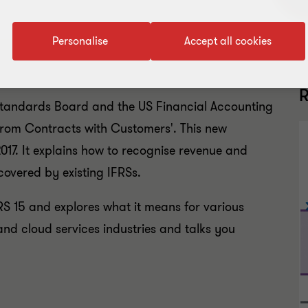
Personalise
Accept all cookies
R
 Standards Board and the US Financial Accounting
from Contracts with Customers'. This new
017. It explains how to recognise revenue and
covered by existing IFRSs.
RS 15 and explores what it means for various
 and cloud services industries and talks you