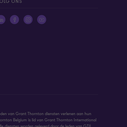
OLG ONS
eden van Grant Thornton diensten verlenen aan hun
ornton Belgium is lid van Grant Thornton International
 Alle diensten worden geleverd door de leden van GTIL.