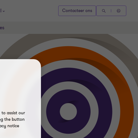
l
Contacteer ons
es
to assist our
ng the button
acy notice