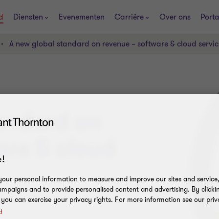
d
Diensten
Evenementen
Carrière
Over ons
Porta
A new global standard on revenue – software & cloud servic
andard on
are & cloud
!
our personal information to measure and improve our sites and service, 
mpaigns and to provide personalised content and advertising. By clicki
, you can exercise your privacy rights. For more information see our priv
y