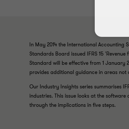
In May 2014 the International Accounting
Standards Board issued IFRS 15 'Revenue 
Standard will be effective from 1 January 2
provides additional guidance in areas not 
Our Industry Insights series summarises IF
industries. This issue looks at the software
through the implications in five steps.