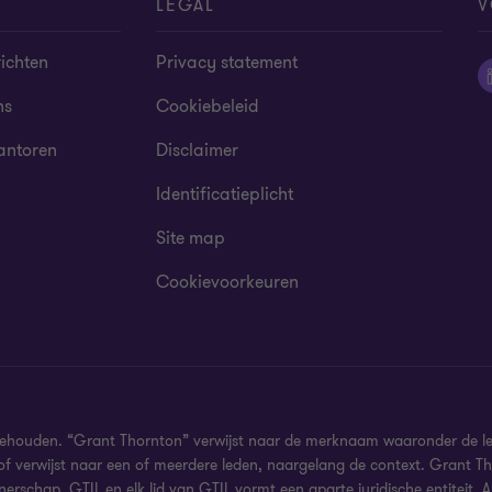
T
LEGAL
V
ichten
Privacy statement
ns
Cookiebeleid
antoren
Disclaimer
Identificatieplicht
Site map
Cookievoorkeuren
behouden. “Grant Thornton” verwijst naar de merknaam waaronder de l
/of verwijst naar een of meerdere leden, naargelang de context. Grant Th
nerschap. GTIL en elk lid van GTIL vormt een aparte juridische entiteit.