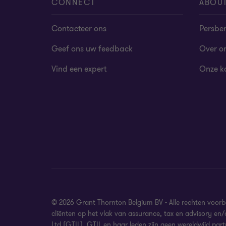
CONNECT
ABOU
Contacteer ons
Persber
Geef ons uw feedback
Over o
Vind een expert
Onze k
© 2026 Grant Thornton Belgium BV - Alle rechten voor
cliënten op het vlak van assurance, tax en advisory en
Ltd (GTIL). GTIL en haar leden zijn geen wereldwijd part