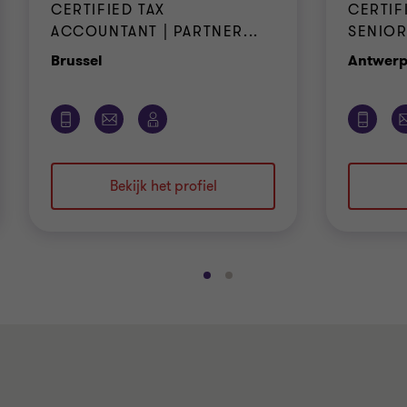
CERTIFIED TAX
CERTIF
ACCOUNTANT | PARTNER...
SENIOR
Kantoor
Brussel
Antwer
Bekijk het profiel
Ga
Ga
naar
naar
dia
dia
1
2
van
van
2
2