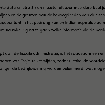
hte data en strekt zich meestal uit over meerdere boekj
jnen en de grenzen aan de bevoegdheden van de fiscale 
accountant in het gedrang komen indien bepaalde com
m nauwkeurig na te gaan welke informatie via de back-
aan de fiscale administratie, is het raadzaam een en a
'paard van Troje' te vermijden, zodat u enkel de voordel
t langer de bedrijfsvoering worden belemmerd, wat mogeli