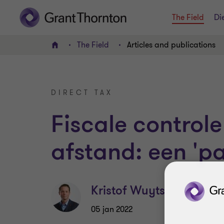
The Field
Di
The Field
Articles and publications
HOME
DIRECT TAX
Fiscale control
afstand: een 'pa
Kristof Wuyts
05 jan 2022