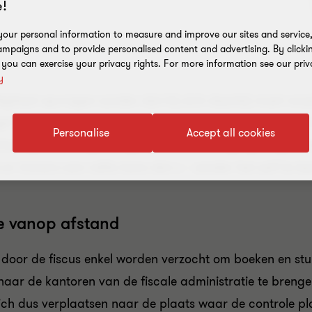
!
our personal information to measure and improve our sites and service, 
mpaigns and to provide personalised content and advertising. By clicki
, you can exercise your privacy rights. For more information see our priv
y
gitaal opvragen zonder dat hij zich daarbij moet verp
 logisch. Bovendien vermindert dit de administratieve
Personalise
Accept all cookies
chuldige maatregel mogelijks ook nadelige gevolgen h
er immers een reële kans dat u – zonder het zelf te be
le vanop afstand
ge door de fiscus enkel worden verzocht om boeken en stu
aar de kantoren van de fiscale administratie te breng
ch dus verplaatsen naar de plaats waar de controle pl