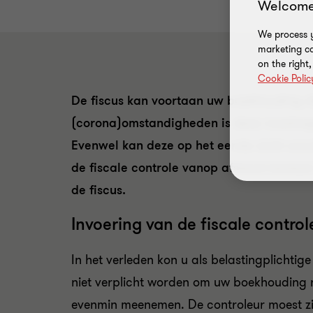
Welcome
We process y
marketing ca
on the right
Cookie Polic
De fiscus kan voortaan uw boekhouding di
(corona)omstandigheden is deze maatregel
Evenwel kan deze op het eerste zicht ons
de fiscale controle vanop afstand bestaat 
de fiscus.
Invoering van de fiscale contro
In het verleden kon u als belastingplichti
niet verplicht worden om uw boekhouding n
evenmin meenemen. De controleur moest zi