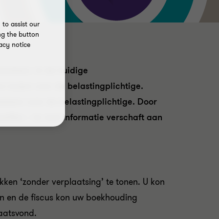
to assist our
ng the button
acy notice
laatsen. In de huidige
 lasten voor de belastingplichtige.
ebben voor de belastingplichtige. Door
seffen – te veel informatie verschaft aan
kken ‘zonder verplaatsing’ te tonen. U kon
en en de fiscus kon uw boekhouding
aatsvond.