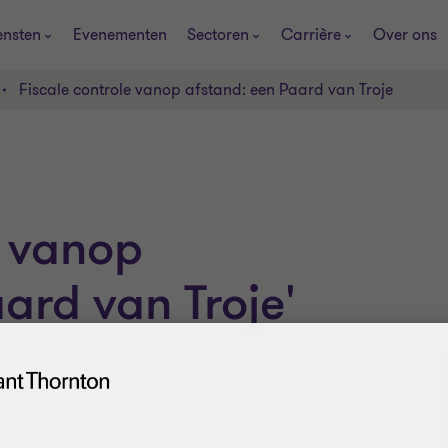
ensten
Evenementen
Sectoren
Carrière
Over ons
Fiscale controle vanop afstand: een Paard van Troje
e vanop
ard van Troje'