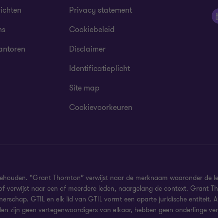
ichten
Privacy statement
ns
Cookiebeleid
antoren
Disclaimer
Identificatieplicht
Site map
Cookievoorkeuren
behouden. “Grant Thornton” verwijst naar de merknaam waaronder de l
/of verwijst naar een of meerdere leden, naargelang de context. Grant Th
nerschap. GTIL en elk lid van GTIL vormt een aparte juridische entiteit.
den zijn geen vertegenwoordigers van elkaar, hebben geen onderlinge verp