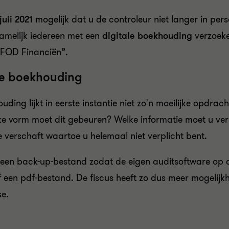
juli 2021
mogelijk dat u de controleur niet langer in pe
namelijk iedereen met een
digitale boekhouding
verzoek
e FOD Financiën”.
ale boekhouding
ing lijkt in eerste instantie niet zo'n moeilijke opdra
e vorm moet dit gebeuren? Welke informatie moet u verplic
 verschaft waartoe u helemaal niet verplicht bent.
ie een back-up-bestand zodat de eigen auditsoftware o
 een pdf-bestand. De fiscus heeft zo dus meer mogeli
se.